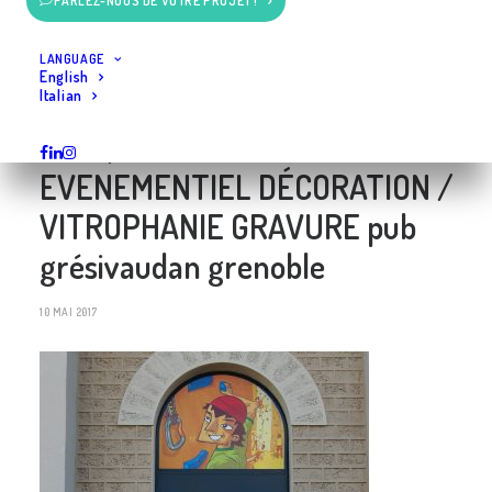
PARLEZ-NOUS DE VOTRE PROJET !
club sportif SIGNALÉTIQUE
EXTÉRIEURE SIGNALÉTIQUE
LANGUAGE
English
Italian
INTÉRIEURE ENSEIGNE
MARQUAGE VÉHICULES
EVENEMENTIEL DÉCORATION /
VITROPHANIE GRAVURE pub
grésivaudan grenoble
10 MAI 2017