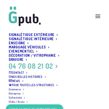
SIGNALÉTIQUE EXTÉRIEURE
SIGNALÉTIQUE INTÉRIEURE
ENSEIGNE
club sportif SIGNALÉTIQUE EXTÉRIEURE SIGNALÉTIQUE
MARQUAGE VÉHICULES
INTÉRIEURE ENSEIGNE MARQUAGE VÉHICULES
EVENEMENTIEL
EVENEMENTIEL DÉCORATION / VITROPHANIE GRAVURE
DÉCORATION / VITROPHANIE
pub grésivaudan grenoble
GRAVURE
04 76 08 21 02
Accueil
Header | Clubs / Assoc | Pub Gresivaudan
club sportif SIGNALÉTIQUE EXTÉRIEURE SIGNALÉTIQUE INTÉRIEURE
CONTACT
ENSEIGNE MARQUAGE VÉHICULES EVENEMENTIEL DÉCORATION /
NOS BELLES HISTOIRES
NEWS
VITROPHANIE GRAVURE pub grésivaudan grenoble
POUR TOUTES LES STRUCTURES
Commerce
Entreprise
Collectivité
Clubs / Assoc