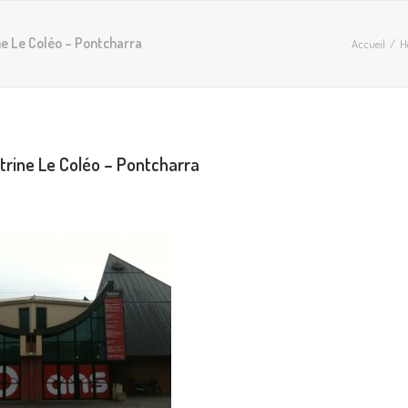
ne Le Coléo – Pontcharra
Accueil
H
itrine Le Coléo – Pontcharra