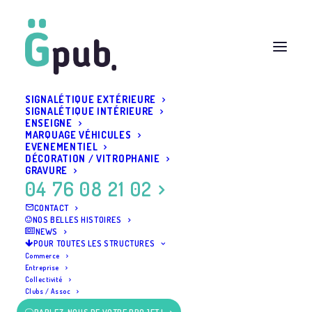
SIGNALÉTIQUE EXTÉRIEURE
SIGNALÉTIQUE INTÉRIEURE
ENSEIGNE
plaque-plexiglas
MARQUAGE VÉHICULES
EVENEMENTIEL
Accueil
Pub Grésivaudan - Slide accueil
plaque-plexiglas
DÉCORATION / VITROPHANIE
GRAVURE
04 76 08 21 02
CONTACT
NOS BELLES HISTOIRES
NEWS
POUR TOUTES LES STRUCTURES
Commerce
Entreprise
Collectivité
Clubs / Assoc